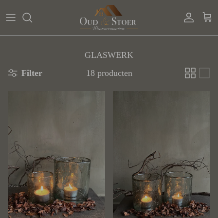
Ga naar inhoud
Account
Win
GLASWERK
Filter
18 producten