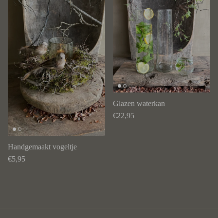
Glazen waterkan
Reguliere prijs
€22,95
Handgemaakt vogeltje
Reguliere prijs
€5,95