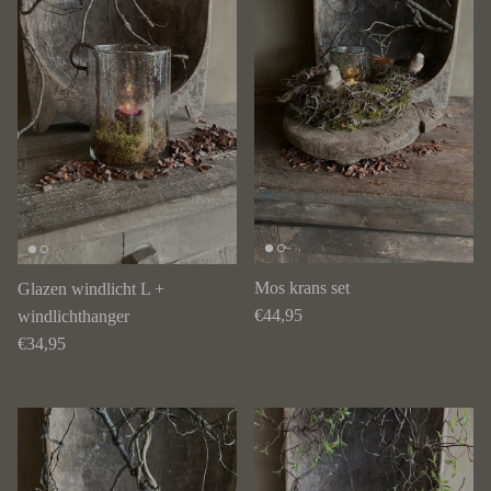
Mos krans set
Glazen windlicht L +
Reguliere prijs
€44,95
windlichthanger
Reguliere prijs
€34,95