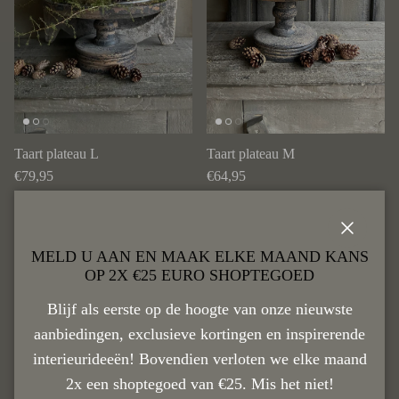
Taart plateau L
Taart plateau M
Reguliere prijs
Reguliere prijs
€79,95
€64,95
Sluiten
MELD U AAN EN MAAK ELKE MAAND KANS
OP 2X €25 EURO SHOPTEGOED
Blijf als eerste op de hoogte van onze nieuwste
aanbiedingen, exclusieve kortingen en inspirerende
interieurideeën! Bovendien verloten we elke maand
2x een shoptegoed van €25. Mis het niet!