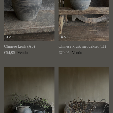
Chinese kruik (A5)
Chinese kruik met deksel (11)
Prix habituel
Prix habituel
€54,95
Vendu
€79,95
Vendu