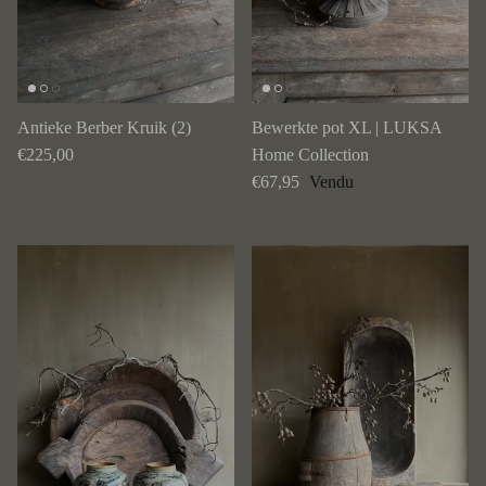
Antieke Berber Kruik (2)
Bewerkte pot XL | LUKSA
Prix habituel
€225,00
Home Collection
Prix habituel
€67,95
Vendu