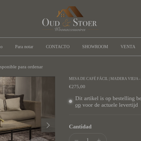
io
Para notar
CONTACTO
SHOWROOM
VENTA
isponible para ordenar
MESA DE CAFÉ FÁCIL | MADERA VIEJA 
l producto
Precio normal
€275,00
Dit artikel is op bestelling 
op
voor de actuele levertijd
Siguiente
Cantidad