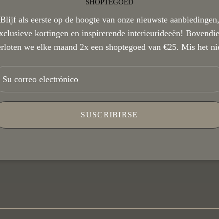
SHOPTEGOED
30 dagen retourtermijn
Blijf als eerste op de hoogte van onze nieuwste aanbiedingen
xclusieve kortingen en inspirerende interieurideeën! Bovendi
rloten we elke maand 2x een shoptegoed van €25. Mis het ni
Vragen over dit artikel?
Kom langs in de Showro
SUSCRIBIRSE