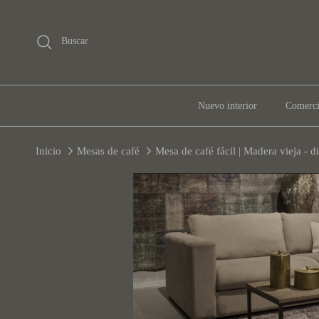
Ir al contenido
Buscar
Nuevo interior
Comerc
Inicio
Mesas de café
Mesa de café fácil | Madera vieja - d
Ir directamente a la información de