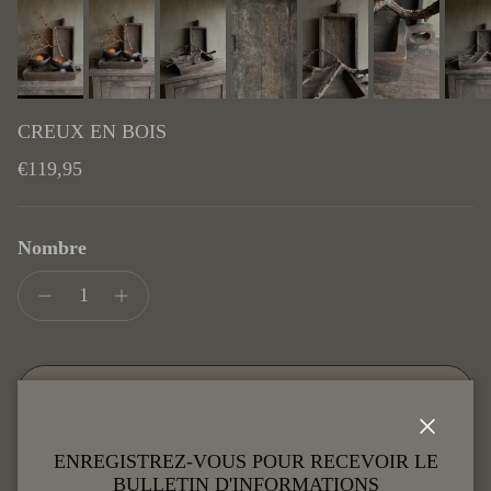
CREUX EN BOIS
Prix habituel
€119,95
Nombre
SOUDER
Fermer
ENREGISTREZ-VOUS POUR RECEVOIR LE
BULLETIN D'INFORMATIONS