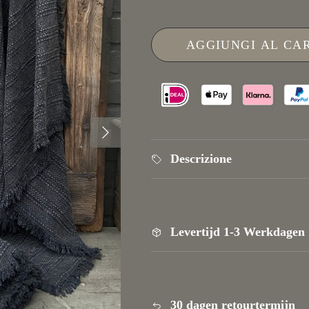
AGGIUNGI AL CA
Prossimo
Descrizione
Levertijd 1-3 Werkdagen
30 dagen retourtermijn
ISCRIVITI ALLA NEWSLETTER