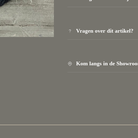
Vuoi essere sempre informato sulle nostre ultime offerte, scon
esclusivi e consigli stimolanti per interni eleganti?
Vragen over dit artikel?
ISCRIVITI
Kom langs in de Showro